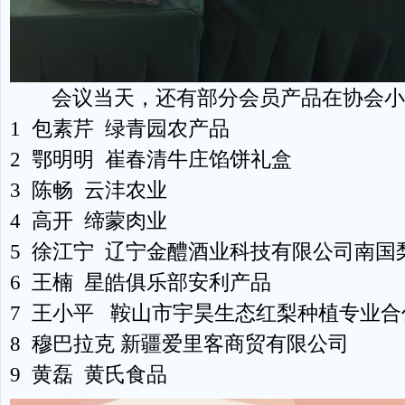
会议当天，还有部分会员产品在协会小
1 包素芹 绿青园农产品
2 鄂明明 崔春清牛庄馅饼礼盒
3 陈畅 云沣农业
4 高开 缔蒙肉业
5 徐江宁 辽宁金醴酒业科技有限公司南国
6 王楠 星皓俱乐部安利产品
7 王小平 鞍山市宇昊生态红梨种植专业合
8 穆巴拉克 新疆爱里客商贸有限公司
9 黄磊 黄氏食品