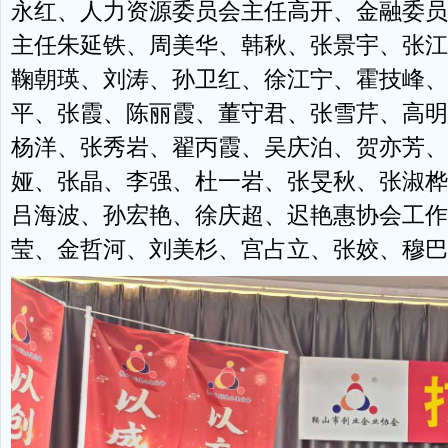
永红、人力资源委员会主任高开、金融委员
主任朱延铁、周美华、韩秋、张景宇、张江
鞠朝瑛、刘涛、孙卫红、徐江宁、霍技峰、
平、张霞、陈丽霞、董守君、张雪芹、高明
杨洋、张秀岩、翟丙霞、吴庆泊、贺亦芳、
娅、张晶、李强、杜一岩、张旻秋、张淑桦
吕海波、孙宏艳、徐庆超、迟艳惠协会工作
莹、金哲河、刘美杉、宫占立、张姣、穆巴