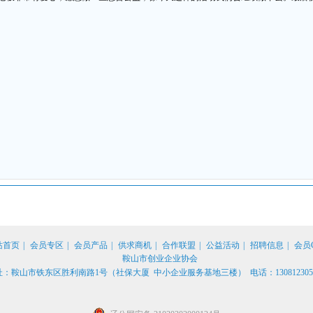
站首页
|
会员专区
|
会员产品
|
供求商机
|
合作联盟
|
公益活动
|
招聘信息
|
会员
鞍山市创业企业协会
：鞍山市铁东区胜利南路1号（社保大厦 中小企业服务基地三楼） 电话：13081230