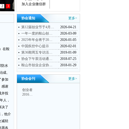
加入企业微信群
2
3
协会通知
更多>
第12届创业节于4月…
2026-04-21
一年一度的鞍山创…
2026-03-09
2025年年会将于20…
2026-01-05
中国疾控中心提示
2020-02-01
）在鞍
第36期周五专访活…
2019-01-09
协会下午茶活动通…
2018-07-25
鞍山市创业企业协…
2018-01-29
帮防水
治成、
协会会刊
更多>
了参加
，感谢
创业者
成并投
2016…
年人，
解决了
话，他介
女减轻
祝愿各