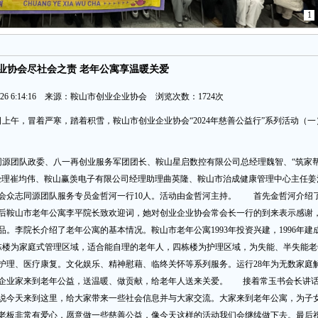
1
业协会尽社会之责 老年公寓享温暖关爱
2/26 6:14:16 来源：鞍山市创业企业协会 浏览次数：1724次
日上午，冒着严寒，踏着积雪，鞍山市创业企业协会“2024年慈善公益行”系列活动（一
团队政委、八一再创业服务军团团长、鞍山星启数控有限公司总经理魏智、“筑家
经理崔均伟、鞍山赢羡电子有限公司经理助理曲英隆、鞍山市治成健康管理中心主任姜
会众志同源团队服务专员金哲河一行10人。活动由金哲河主持。 首先金哲河介绍
后鞍山市老年公寓李平院长致欢迎词，她对创业企业协会常会长一行的到来表示感谢
。李院长介绍了老年公寓的基本情况。鞍山市老年公寓1993年投资兴建，1996年建
三栋楼为家庭式管理区域，适合能自理的老年人，四栋楼为护理区域，为失能、半失能老
期护理、医疗康复。文化娱乐、精神慰藉、临终关怀等系列服务。运行28年为无数家庭
的企业家来到老年公益，送温暖、做贡献，给老年人送来关爱。 接着常玉书会长讲
说今天来到这里，给大家带来一些社会信息并与大家交流。大家来到老年公寓，为子
老板非常有爱心，愿意做一些慈善公益，像今天这样的活动我们会继续做下去。最后